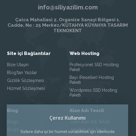
info@siliyazilim.com
Çalca Mahallesi 2. Organize Sanayi Bölgesi 1.
Cadde, No : 25 Merkez/KÜTAHYA KÜYAHYA TASARIM
TEKNOKENT
Site içi Bağlantılar
Web Hosting
Bize Ulaşın
Profesyonel SSD Hosting
Paket
Blog'tan Yazılar
Bayi (Reseller) Hosting
Gizlilik Sözleşmesi
Paketi
Hizmet Sözleşmesi
Wordpress SSD Hosting
Paketi
Blog
Alan Adı Tescil
Çerez Kullanımı
Blog1
.com Alan Adı Tescil
Blog2
.net Alan Adı Tescil
Sizlere daha iyi bir hizmet sunabilmek için sitemizde