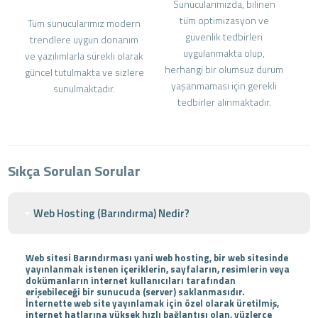
Sunucularımızda, bilinen
tüm optimizasyon ve
Tüm sunucularımız modern
güvenlik tedbirleri
trendlere uygun donanım
uygulanmakta olup,
ve yazılımlarla sürekli olarak
herhangi bir olumsuz durum
güncel tutulmakta ve sizlere
yaşanmaması için gerekli
sunulmaktadır.
tedbirler alınmaktadır.
Sıkça Sorulan Sorular
Web Hosting (Barındırma) Nedir?
Web sitesi Barındırması yani web hosting, bir web sitesinde
yayınlanmak istenen içeriklerin, sayfaların, resimlerin veya
dokümanların internet kullanıcıları tarafından
erişebileceği bir sunucuda (server) saklanmasıdır.
İnternette web site yayınlamak için özel olarak üretilmiş,
internet hatlarına yüksek hızlı bağlantısı olan, yüzlerce