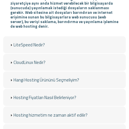
ziyaretçiye aynı anda hizmet verebilecek bir bilgisayarda
(sunucuda) yayınlamak istediği dosyaların saklanması
gerekir. Web sitesine ait dosyaları barındıran ve internet
erişimine sunan bu bilgisayarlara web sunucusu (web
server), bu veriyi saklama, barındırma ve yayınlama işlemine
de web hosting denir.
LiteSpeed Nedir?
CloudLinux Nedir?
Hangi Hosting Ürününü Seçmeliyim?
Hosting Fiyatları Nasıl Belirleniyor?
Hosting hizmetim ne zaman aktif edilir?