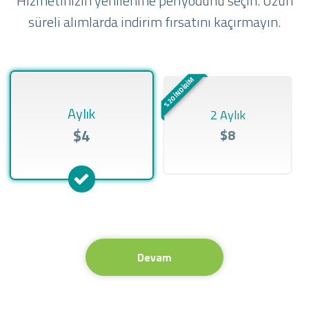
Hizmetinizin yenilenme periyodunu seçin. Uzun
süreli alımlarda indirim fırsatını kaçırmayın.
%20 İNDİRİM
Aylık
2 Aylık
$4
$8
Devam