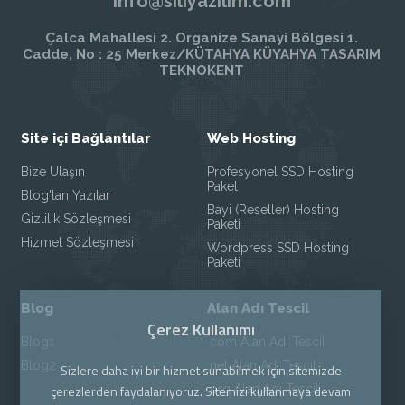
info@siliyazilim.com
Çalca Mahallesi 2. Organize Sanayi Bölgesi 1.
Cadde, No : 25 Merkez/KÜTAHYA KÜYAHYA TASARIM
TEKNOKENT
Site içi Bağlantılar
Web Hosting
Bize Ulaşın
Profesyonel SSD Hosting
Paket
Blog'tan Yazılar
Bayi (Reseller) Hosting
Gizlilik Sözleşmesi
Paketi
Hizmet Sözleşmesi
Wordpress SSD Hosting
Paketi
Blog
Alan Adı Tescil
Çerez Kullanımı
Blog1
.com Alan Adı Tescil
Blog2
.net Alan Adı Tescil
Sizlere daha iyi bir hizmet sunabilmek için sitemizde
.org Alan Adı Tescil
çerezlerden faydalanıyoruz. Sitemizi kullanmaya devam