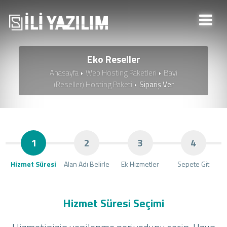
Eko Reseller
Anasayfa
Web Hosting Paketleri
Bayi
(Reseller) Hosting Paketi
Sipariş Ver
1
2
3
4
Hizmet Süresi
Alan Adı Belirle
Ek Hizmetler
Sepete Git
Hizmet Süresi Seçimi