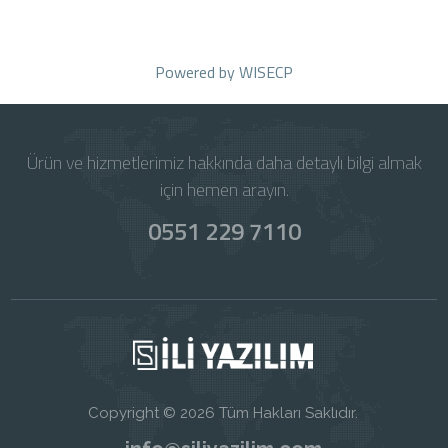
Powered by
WISECP
Ürün ve hizmetlerimiz hakkında daha detaylı bilgi almak
için hemen arayın.
0551 229 7110
Copyright © 2026 Tüm Hakları Saklıdır.